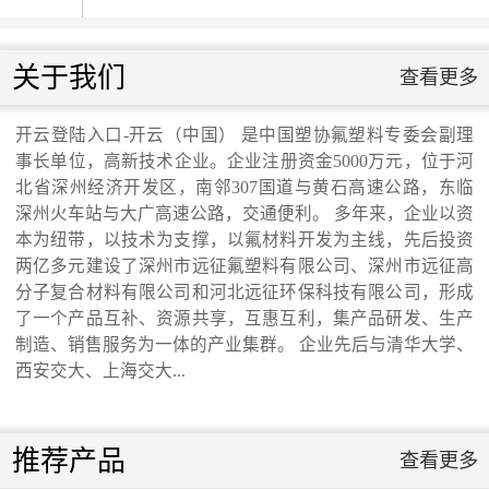
开云登陆入口-开云
（中国）
国庆升旗仪式...
关于我们
查看更多
开云登陆入口-开云
省发改委领导来我公司调研走访...
（中国）
开云登陆入口-开云（中国） 是中国塑协氟塑料专委会副理
事长单位，高新技术企业。企业注册资金5000万元，位于河
交通运输行业标准《桥梁支座用高分子材料
北省深州经济开发区，南邻307国道与黄石高速公路，东临
深州火车站与大广高速公路，交通便利。 多年来，企业以资
本为纽带，以技术为支撑，以氟材料开发为主线，先后投资
滑板》 送审稿审查会在京召开...
两亿多元建设了深州市远征氟塑料有限公司、深州市远征高
分子复合材料有限公司和河北远征环保科技有限公司，形成
河北省科学院与远征环保科技有限公司能源
了一个产品互补、资源共享，互惠互利，集产品研发、生产
制造、销售服务为一体的产业集群。 企业先后与清华大学、
西安交大、上海交大...
与环境新材料成果转化基地签约暨揭牌仪
式...
推荐产品
查看更多