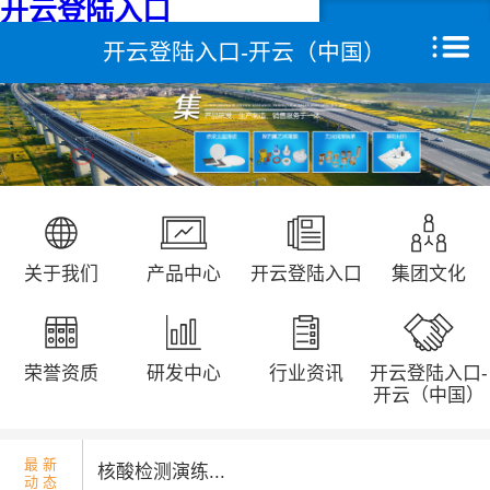
开云登陆入口
开云登陆入口-开云（中国）
开云登陆入口
关于我们
产品中心
远征研发中心
关于我们
产品中心
开云登陆入口
集团文化
创新能力
集团文化
荣誉资质
研发中心
行业资讯
开云登陆入口-
荣誉资质
开云（中国）
新闻动态
最 新
核酸检测演练...
动 态