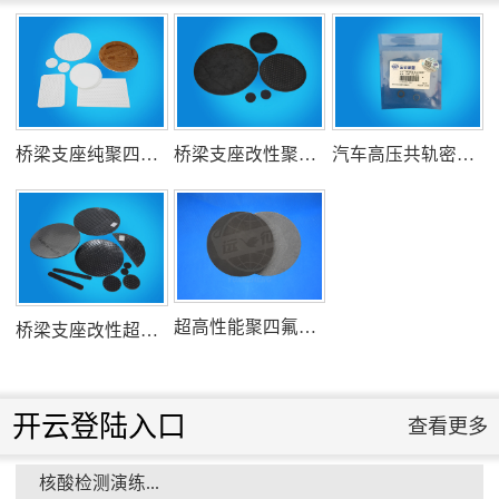
氟塑料行业兴氟沙龙...
组织客户体验深州蜜桃采摘...
衡水市委书记新项目开发参观...
桥梁支座纯聚四氟乙烯滑板
桥梁支座改性聚四氟乙烯滑板
汽车高压共轨密封圈
消防小组训练...
衡水安全局长参观...
超高性能聚四氟乙烯滑板
桥梁支座改性超高分子量聚乙烯滑板
开云登陆入口
查看更多
核酸检测演练...