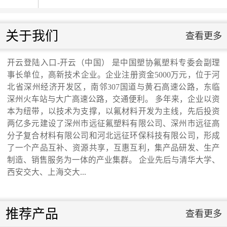
开云登陆入口-开云
（中国）
国庆升旗仪式...
关于我们
查看更多
开云登陆入口-开云
省发改委领导来我公司调研走访...
（中国）
开云登陆入口-开云（中国） 是中国塑协氟塑料专委会副理
事长单位，高新技术企业。企业注册资金5000万元，位于河
交通运输行业标准《桥梁支座用高分子材料
北省深州经济开发区，南邻307国道与黄石高速公路，东临
深州火车站与大广高速公路，交通便利。 多年来，企业以资
本为纽带，以技术为支撑，以氟材料开发为主线，先后投资
滑板》 送审稿审查会在京召开...
两亿多元建设了深州市远征氟塑料有限公司、深州市远征高
分子复合材料有限公司和河北远征环保科技有限公司，形成
河北省科学院与远征环保科技有限公司能源
了一个产品互补、资源共享，互惠互利，集产品研发、生产
制造、销售服务为一体的产业集群。 企业先后与清华大学、
西安交大、上海交大...
与环境新材料成果转化基地签约暨揭牌仪
式...
推荐产品
查看更多