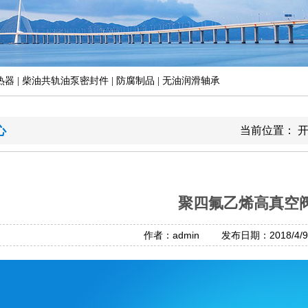
热器 | 柴油共轨油泵密封件 | 防腐制品 | 无油润滑轴承
心
当前位置：
聚四氟乙烯高真空
作者：admin 发布日期：2018/4/9 1