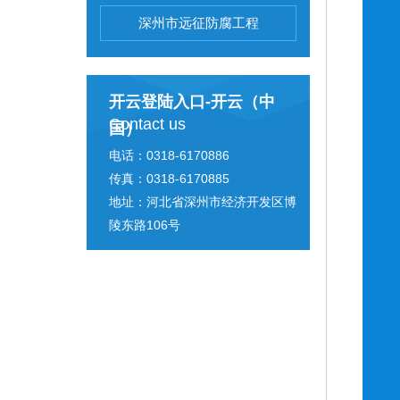
深州市远征防腐工程
开云登陆入口-开云（中
Contact us
国）
电话：0318-6170886
传真：0318-6170885
地址：河北省深州市经济开发区博
陵东路106号