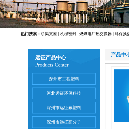
热门搜索：
桥梁支座 | 机械密封 | 燃煤电厂热交换器 | 环保换
产品中
远征产品中心
Products Center
深州市工程塑料
河北远征环保科技
深州市远征氟塑料
深州市远征高分子