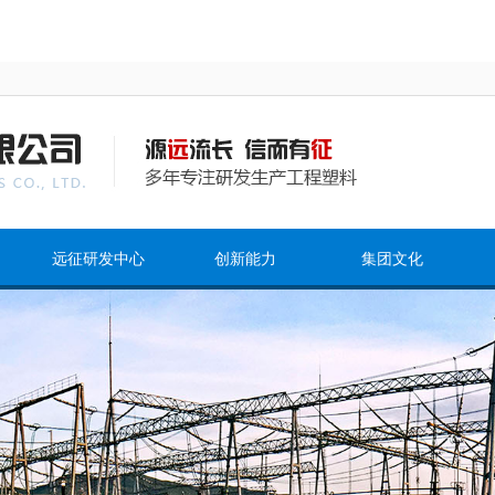
远征研发中心
创新能力
集团文化