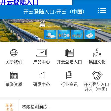
开云登陆入口
开云登陆入口-开云（中国）
开云登陆入口
关于我们
产品中心
远征研发中心
关于我们
产品中心
开云登陆入口
集团文化
创新能力
集团文化
荣誉资质
研发中心
行业资讯
开云登陆入口-
荣誉资质
开云（中国）
新闻动态
最 新
核酸检测演练...
动 态