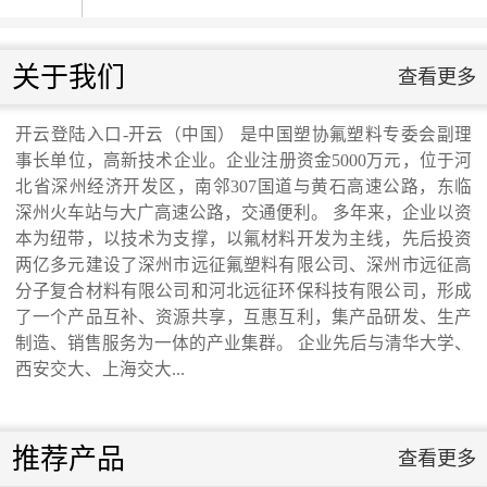
开云登陆入口-开云
（中国）
国庆升旗仪式...
关于我们
查看更多
开云登陆入口-开云
省发改委领导来我公司调研走访...
（中国）
开云登陆入口-开云（中国） 是中国塑协氟塑料专委会副理
事长单位，高新技术企业。企业注册资金5000万元，位于河
交通运输行业标准《桥梁支座用高分子材料
北省深州经济开发区，南邻307国道与黄石高速公路，东临
深州火车站与大广高速公路，交通便利。 多年来，企业以资
本为纽带，以技术为支撑，以氟材料开发为主线，先后投资
滑板》 送审稿审查会在京召开...
两亿多元建设了深州市远征氟塑料有限公司、深州市远征高
分子复合材料有限公司和河北远征环保科技有限公司，形成
河北省科学院与远征环保科技有限公司能源
了一个产品互补、资源共享，互惠互利，集产品研发、生产
制造、销售服务为一体的产业集群。 企业先后与清华大学、
西安交大、上海交大...
与环境新材料成果转化基地签约暨揭牌仪
式...
推荐产品
查看更多