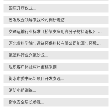
国庆升旗仪式...
省发改委领导来我公司调研走访...
交通运输行业标准《桥梁支座用高分子材料滑板》 送审稿审查会在京召开...
河北省科学院与远征环保科技有限公司能源与环境新材料成果转化基地签约暨揭牌仪式...
氟塑料行业兴氟沙龙...
组织客户体验深州蜜桃采摘...
衡水市委书记新项目开发参观...
消防小组训练...
衡水安全局长参观...