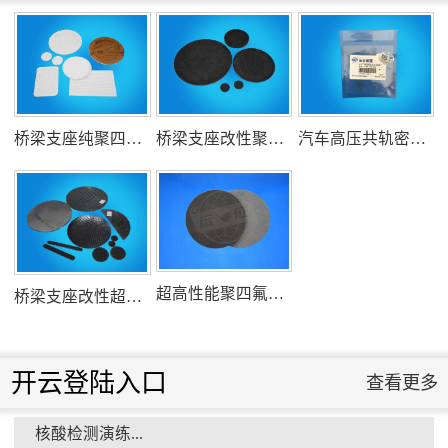
氟塑料行业兴氟沙龙...
组织客户体验深州蜜桃采摘...
衡水市委书记新项目开发参观...
桥梁支座纯聚四氟乙烯滑板
桥梁支座改性聚四氟乙烯滑板
汽车高压共轨密封圈
消防小组训练...
衡水安全局长参观...
超高性能聚四氟乙烯滑板
桥梁支座改性超高分子量聚乙烯滑板
开云登陆入口
查看更多
核酸检测演练...