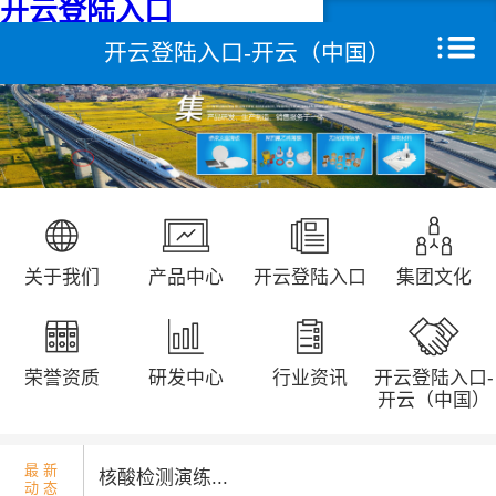
开云登陆入口
开云登陆入口-开云（中国）
开云登陆入口
关于我们
产品中心
远征研发中心
关于我们
产品中心
开云登陆入口
集团文化
创新能力
集团文化
荣誉资质
研发中心
行业资讯
开云登陆入口-
荣誉资质
开云（中国）
新闻动态
最 新
核酸检测演练...
动 态